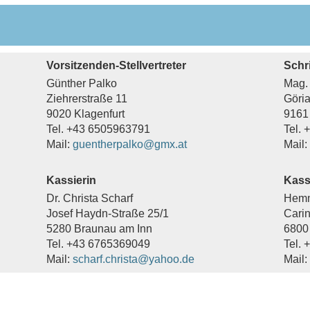
Vorsitzenden-Stellvertreter
Schri
Günther Palko
Mag. 
Ziehrerstraße 11
Göri
9020 Klagenfurt
9161
Tel. +43 6505963791
Tel.
Mail:
guentherpalko@gmx.at
Mail:
Kassierin
Kassi
Dr. Christa Scharf
Hem
Josef Haydn-Straße 25/1
Cari
5280 Braunau am Inn
6800 
Tel. +43 6765369049
Tel.
Mail:
scharf.christa@yahoo.de
Mail: