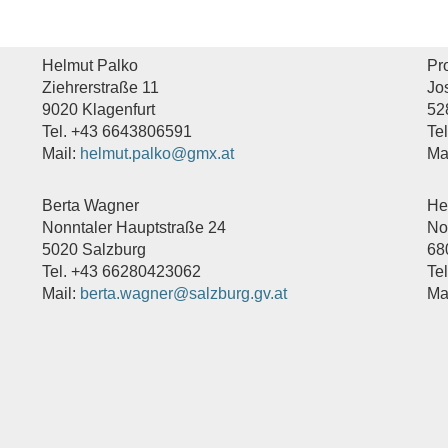
Helmut Palko
Pro
Ziehrerstraße 11
Jo
9020 Klagenfurt
52
Tel. +43 6643806591
Te
Mail:
helmut.palko@gmx.at
Ma
Berta Wagner
He
Nonntaler Hauptstraße 24
No
5020 Salzburg
68
Tel. +43 66280423062
Te
Mail:
berta.wagner@salzburg.gv.at
Ma