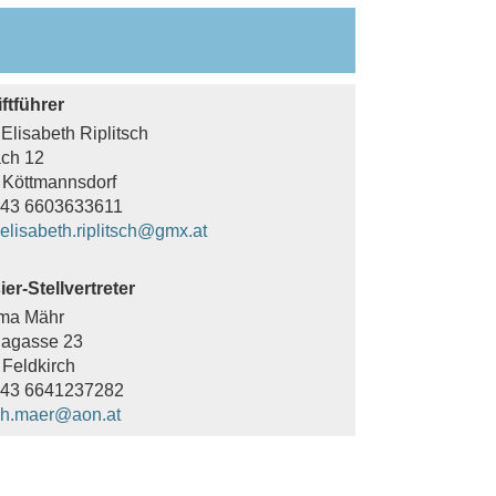
ftführer
Elisabeth Riplitsch
ach 12
 Köttmannsdorf
 +43 6603633611
elisabeth.riplitsch@gmx.at
er-Stellvertreter
ma Mähr
nagasse 23
Feldkirch
 +43 6641237282
h.maer@aon.at