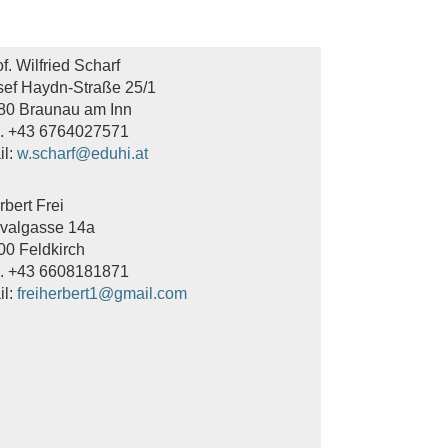
f. Wilfried Scharf
sef Haydn-Straße 25/1
80 Braunau am Inn
l. +43 6764027571
il:
w.scharf@eduhi.at
rbert Frei
valgasse 14a
00 Feldkirch
l. +43 6608181871
il:
freiherbert1@gmail.com